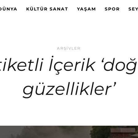
DÜNYA
KÜLTÜR SANAT
YAŞAM
SPOR
SE
ARŞIVLER
iketli İçerik ‘do
güzellikler’