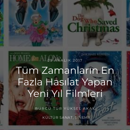
29 ARALIK 2017
Tüm Zamanların En
Fazla Hasılat Yapan
Yeni Yıl Filmleri
BURCU TUR YÜKSEL AKAY
KÜLTÜR SANAT
,
SINEMA