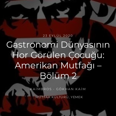
23 EYLÜL 2020
Gastronomi Dünyasının
Hor Görülen Çocuğu:
Amerikan Mutfağı –
Bölüm 2
KAIMBROS - GÖKHAN KAIM
MUTFAK KÜLTÜRÜ
,
YEMEK