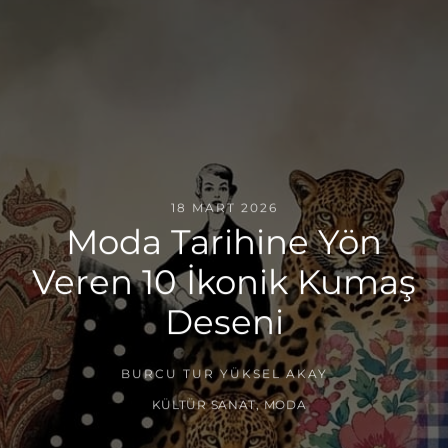
18 MART 2026
Moda Tarihine Yön
Veren 10 İkonik Kumaş
Deseni
BURCU TUR YÜKSEL AKAY
KÜLTÜR SANAT
,
MODA