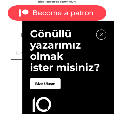
Bize Patreon'da destek olun!
Gönüllü
E-bültenimize kaydolun.
yazarımız
olmak
ister misiniz?
2026 © 10Layn
Bize Ulaşın
Hakkımızda
İletişim