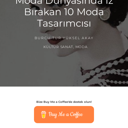
Moda Dünyasında İz
Bırakan 10 Moda
Tasarımcısı
BURCU TUR YÜKSEL AKAY
KÜLTÜR SANAT
,
MODA
Bize Buy Me a Coffee'de destek olun!
Buy Me a Coffee