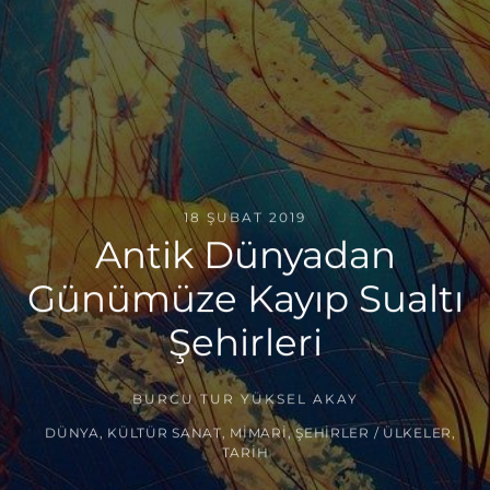
18 ŞUBAT 2019
Antik Dünyadan
Günümüze Kayıp Sualtı
Şehirleri
BURCU TUR YÜKSEL AKAY
DÜNYA
,
KÜLTÜR SANAT
,
MIMARI
,
ŞEHIRLER / ÜLKELER
,
TARIH