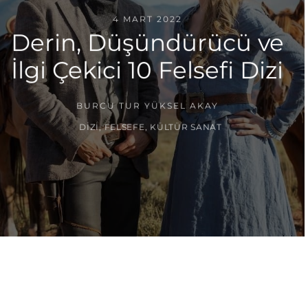
4 MART 2022
Derin, Düşündürücü ve
İlgi Çekici 10 Felsefi Dizi
BURCU TUR YÜKSEL AKAY
DIZI
,
FELSEFE
,
KÜLTÜR SANAT