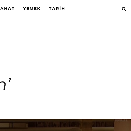
YAHAT
YEMEK
TARIH
n’