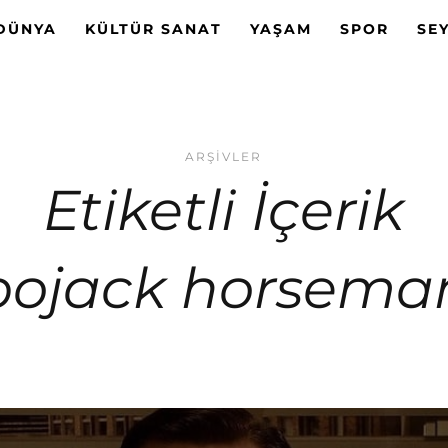
DÜNYA
KÜLTÜR SANAT
YAŞAM
SPOR
SE
ARŞIVLER
Etiketli İçerik
bojack horsema