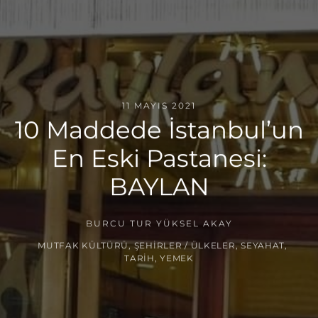
11 MAYIS 2021
10 Maddede İstanbul’un
En Eski Pastanesi:
BAYLAN
BURCU TUR YÜKSEL AKAY
MUTFAK KÜLTÜRÜ
,
ŞEHIRLER / ÜLKELER
,
SEYAHAT
,
TARIH
,
YEMEK