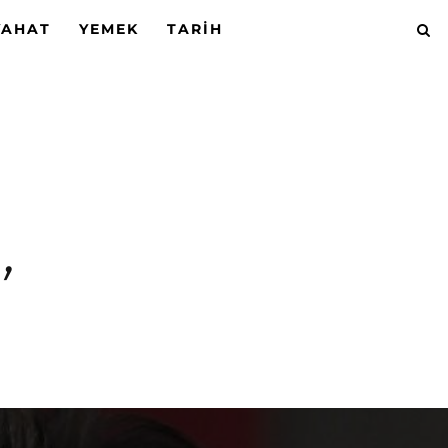
YAHAT
YEMEK
TARIH
’