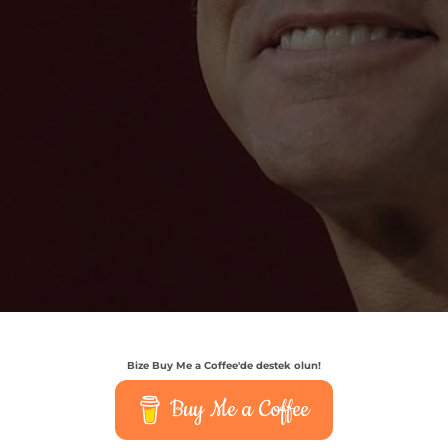
Bize Buy Me a Coffee'de destek olun!
Buy Me a Coffee