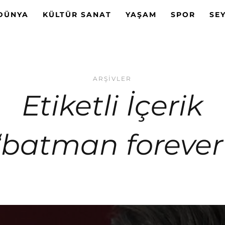
DÜNYA
KÜLTÜR SANAT
YAŞAM
SPOR
SE
ARŞIVLER
Etiketli İçerik
‘batman forever