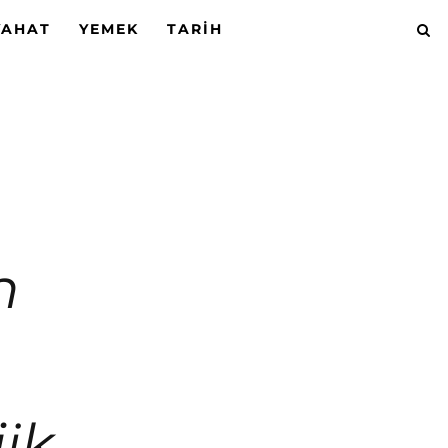
YAHAT
YEMEK
TARIH
n
jik