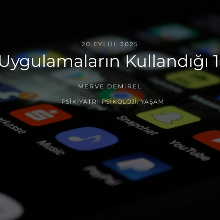
20 EYLÜL 2025
Uygulamaların Kullandığı 10
MERVE DEMIREL
PSIKIYATRI-PSIKOLOJI
,
YAŞAM