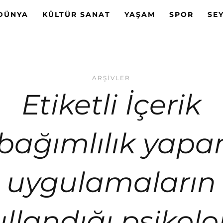
DÜNYA
KÜLTÜR SANAT
YAŞAM
SPOR
SE
ARŞIVLER
Etiketli İçerik
‘bağımlılık yapa
uygulamaların
llandığı psikolo