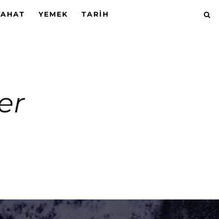
YAHAT
YEMEK
TARIH
der