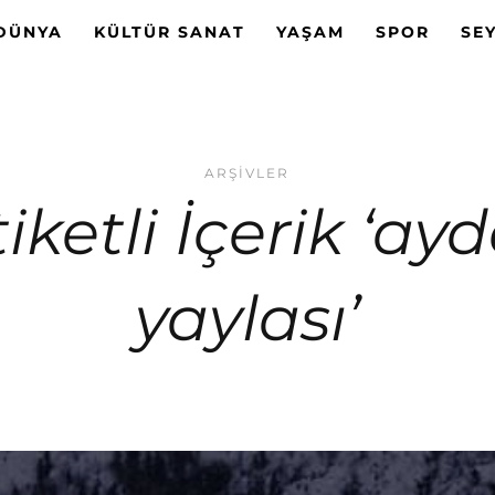
DÜNYA
KÜLTÜR SANAT
YAŞAM
SPOR
SE
ARŞIVLER
iketli İçerik ‘ay
yaylası’