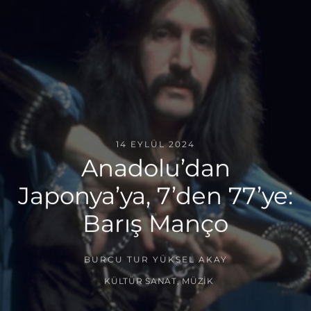
14 EYLÜL 2024
Anadolu’dan
Japonya’ya, 7’den 77’ye:
Barış Manço
BURCU TUR YÜKSEL AKAY
KÜLTÜR SANAT
,
MÜZIK