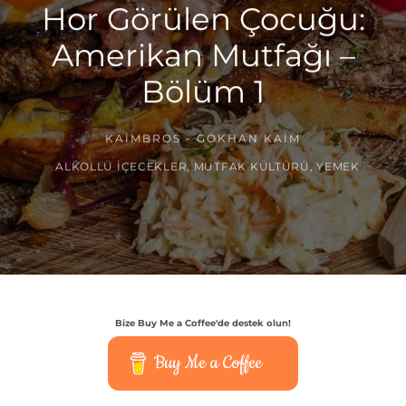
Hor Görülen Çocuğu:
Amerikan Mutfağı –
Bölüm 1
KAIMBROS - GÖKHAN KAIM
ALKOLLÜ İÇECEKLER
,
MUTFAK KÜLTÜRÜ
,
YEMEK
Bize Buy Me a Coffee'de destek olun!
Buy Me a Coffee