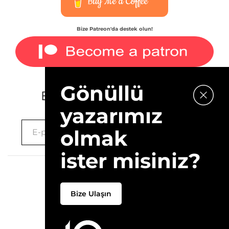
Buy Me a Coffee
Bize Patreon'da destek olun!
Gönüllü
E-bültenimize kaydolun.
yazarımız
olmak
ister misiniz?
2026 © 10Layn
Bize Ulaşın
Hakkımızda
İletişim