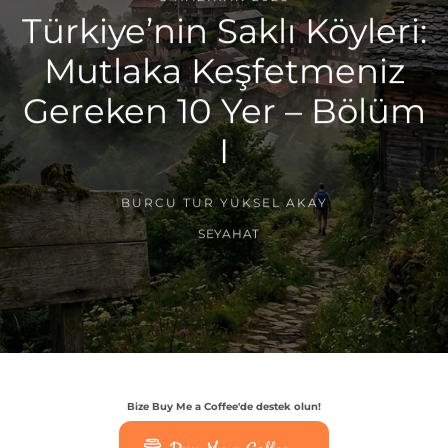
Türkiye’nin Saklı Köyleri:
Mutlaka Keşfetmeniz
Gereken 10 Yer – Bölüm
I
BURCU TUR YÜKSEL AKAY
SEYAHAT
Bize Buy Me a Coffee'de destek olun!