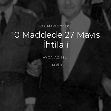
27 MAYIS 2020
10 Maddede 27 Mayıs
İhtilali
AYÇA AZIMLI
TARIH