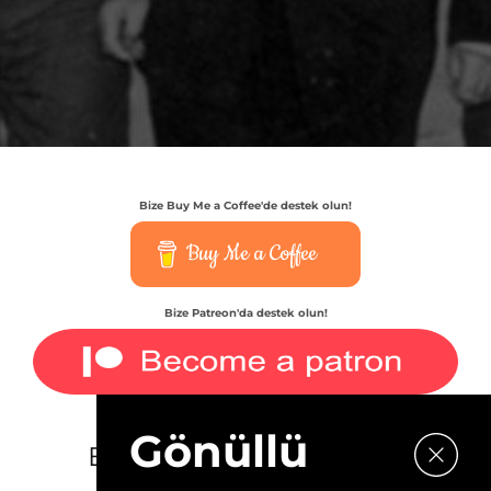
Bize Buy Me a Coffee'de destek olun!
Buy Me a Coffee
Bize Patreon'da destek olun!
Gönüllü
E-bültenimize kaydolun.