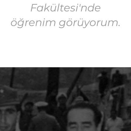
Fakültesi'nde
öğrenim görüyorum.