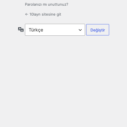
Parolanızı mı unuttunuz?
← 10layn sitesine git
Dil