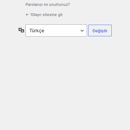
Parolanızı mı unuttunuz?
← 10layn sitesine git
Dil