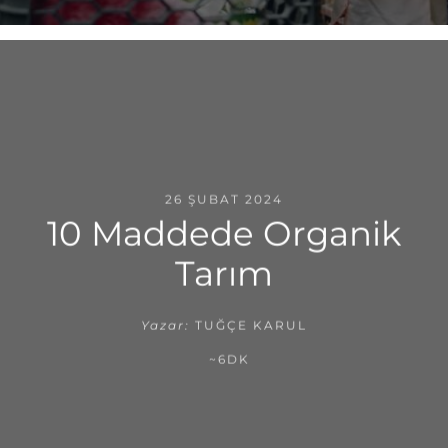
26 ŞUBAT 2024
10 Maddede Organik
Tarım
Yazar:
TUĞÇE KARUL
~6DK