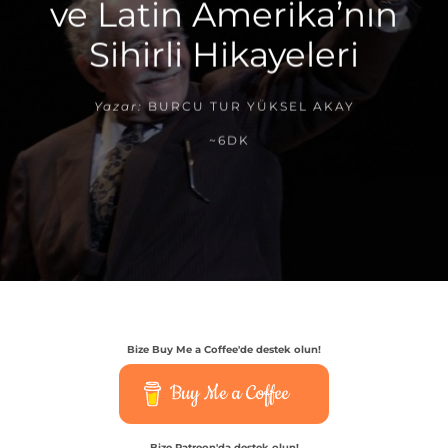
ve Latin Amerika’nın
Sihirli Hikayeleri
Yazar:
BURCU TUR YÜKSEL AKAY
~6DK
Bize Buy Me a Coffee'de destek olun!
Buy Me a Coffee
Bize Patreon'da destek olun!