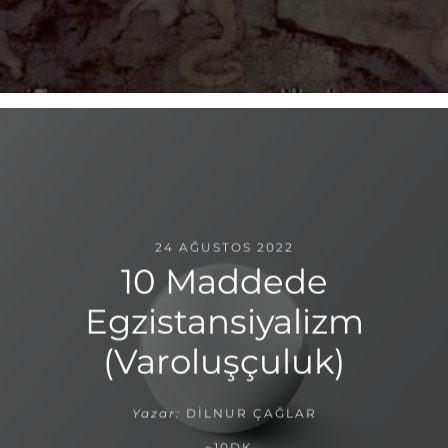
24 AĞUSTOS 2022
10 Maddede
Egzistansiyalizm
(Varoluşçuluk)
Yazar:
DILNUR ÇAĞLAR
~10DK