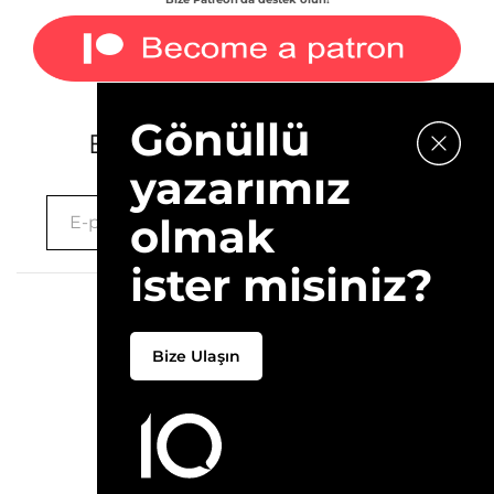
Gönüllü
E-bültenimize kaydolun.
yazarımız
olmak
ister misiniz?
2026 © 10Layn
Bize Ulaşın
Hakkımızda
İletişim