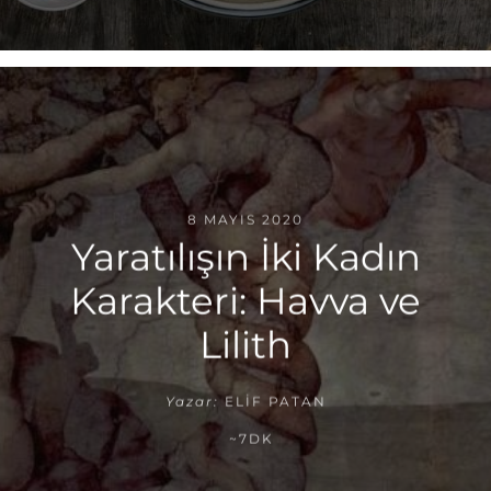
8 MAYIS 2020
Yaratılışın İki Kadın
Karakteri: Havva ve
Lilith
Yazar:
ELIF PATAN
~7DK