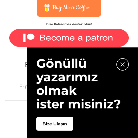
Buy Me a Coffee
Bize Patreon'da destek olun!
Gönüllü
E-bültenimize kaydolun.
yazarımız
olmak
ister misiniz?
2026 © 10Layn
Bize Ulaşın
Hakkımızda
İletişim