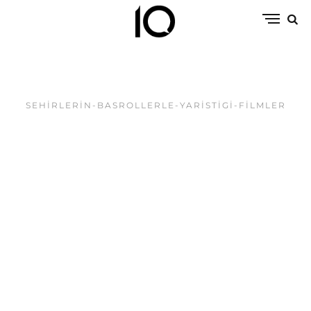
SEHIRLERIN-BASROLLERLE-YARISTIGI-FILMLER