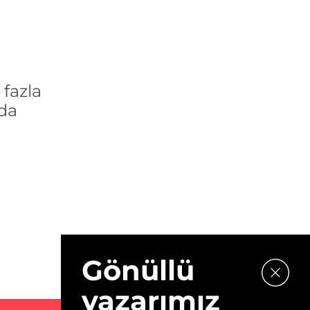
fazla
´da
Gönüllü
yazarımız