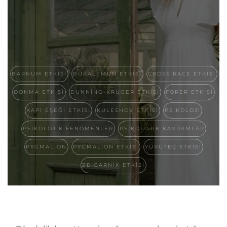
BARNUM ETKISI
BUKALEMUN ETKISI
CROSS RACE ETKISI
DONMA ETKISI
DUNNING-KRUGER ETKISI
FORER ETKISI
KAPI EŞEĞI ETKISI
KULESHOV ETKISI
PSIKOLOJI
PSIKOLOJIK FENOMENLER
PSIKOLOJIK KAVRAMLAR
PYGMALION
PYGMALION ETKISI
YÜRÜTEÇ ETKISI
ZEIGARNIK ETKISI