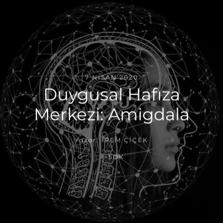
7 NISAN 2020
Duygusal Hafıza
Merkezi: Amigdala
Yazar:
İREM ÇIÇEK
~5DK