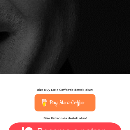
Bize Buy Me a Coffee'de destek olun!
Buy Me a Coffee
Bize Patreon'da destek olun!