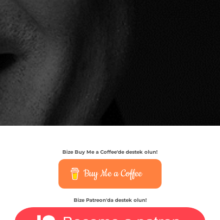
Bize Buy Me a Coffee'de destek olun!
Buy Me a Coffee
Bize Patreon'da destek olun!