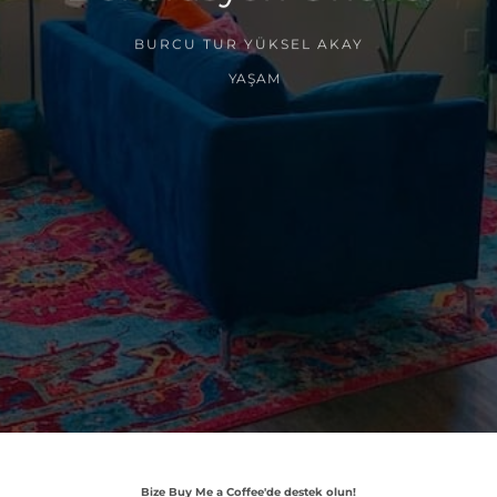
BURCU TUR YÜKSEL AKAY
YAŞAM
Bize Buy Me a Coffee'de destek olun!