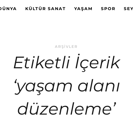
DÜNYA
KÜLTÜR SANAT
YAŞAM
SPOR
SE
ARŞIVLER
Etiketli İçerik
‘yaşam alanı
düzenleme’