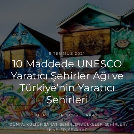
9 TEMMUZ 2021
10 Maddede UNESCO
Yaratıcı Şehirler Ağı ve
Türkiye’nin Yaratıcı
Şehirleri
BURCU TUR YÜKSEL AKAY
DÜNYA
,
KÜLTÜR SANAT
,
ŞEHIRLER / ÜLKELER
,
ŞEHIRLER /
ÜLKELER
,
SEYAHAT