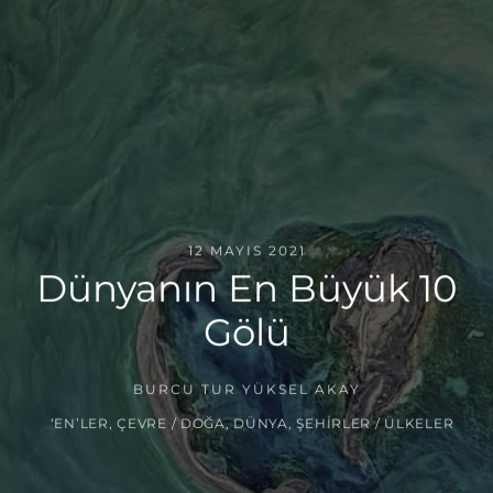
12 MAYIS 2021
Dünyanın En Büyük 10
Gölü
BURCU TUR YÜKSEL AKAY
‘EN’LER
,
ÇEVRE / DOĞA
,
DÜNYA
,
ŞEHIRLER / ÜLKELER