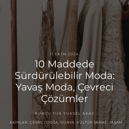
11 EKIM 2024
10 Maddede
Sürdürülebilir Moda:
Yavaş Moda, Çevreci
Çözümler
BURCU TUR YÜKSEL AKAY
AKIMLAR
,
ÇEVRE / DOĞA
,
DÜNYA
,
KÜLTÜR SANAT
,
YAŞAM