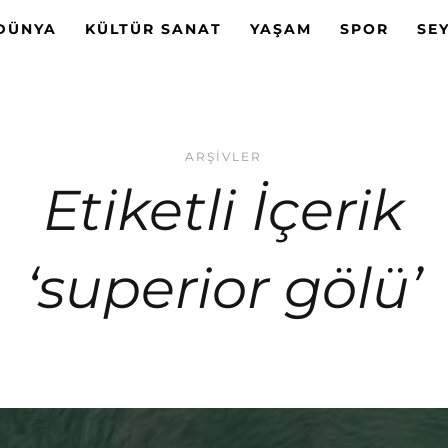
DÜNYA
KÜLTÜR SANAT
YAŞAM
SPOR
SE
ARŞIVLER
Etiketli İçerik
‘superior gölü’