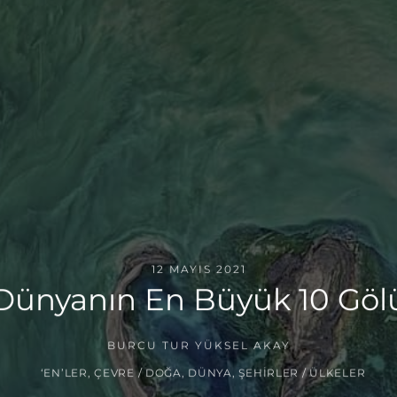
12 MAYIS 2021
Dünyanın En Büyük 10 Göl
BURCU TUR YÜKSEL AKAY
‘EN’LER
,
ÇEVRE / DOĞA
,
DÜNYA
,
ŞEHIRLER / ÜLKELER