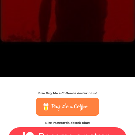
Bize Buy Me a Coffee'de destek olun!
Buy Me a Coffee
Bize Patreon'da destek olun!