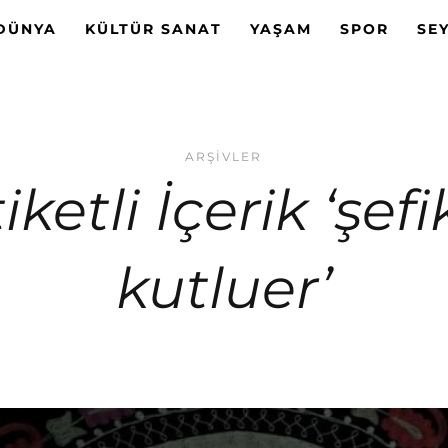
DÜNYA
KÜLTÜR SANAT
YAŞAM
SPOR
SE
ARŞIVLER
iketli İçerik ‘şef
kutluer’