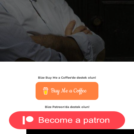
Bize Buy Me a Coffee'de destek olun!
Buy Me a Coffee
Bize Patreon'da destek olun!