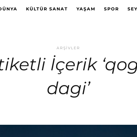
DÜNYA
KÜLTÜR SANAT
YAŞAM
SPOR
SE
ARŞIVLER
tiketli İçerik ‘qog
dagi’