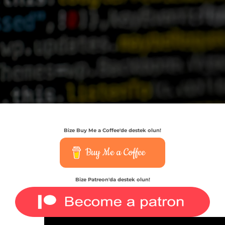
Bize Buy Me a Coffee'de destek olun!
Buy Me a Coffee
Bize Patreon'da destek olun!