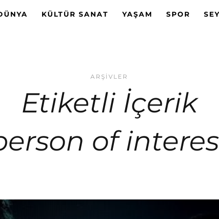
DÜNYA
KÜLTÜR SANAT
YAŞAM
SPOR
SE
ARŞIVLER
Etiketli İçerik
person of interes