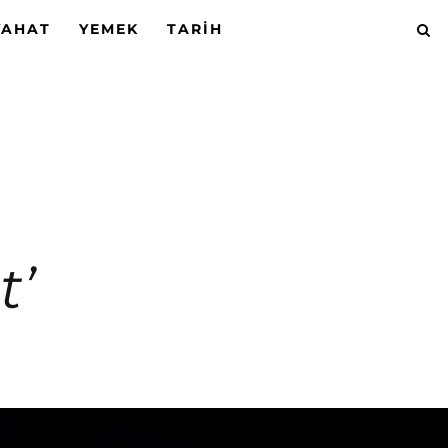
YAHAT
YEMEK
TARIH
t’