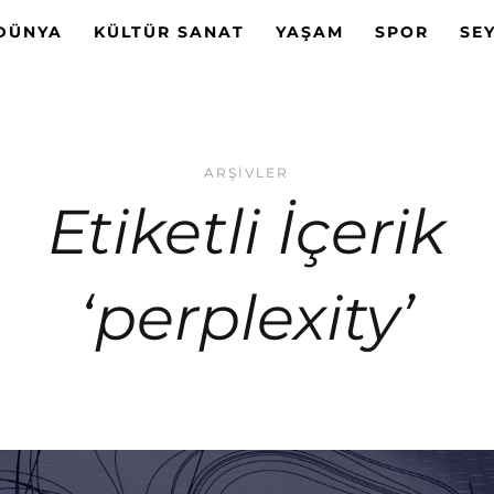
DÜNYA
KÜLTÜR SANAT
YAŞAM
SPOR
SE
ARŞIVLER
Etiketli İçerik
‘perplexity’