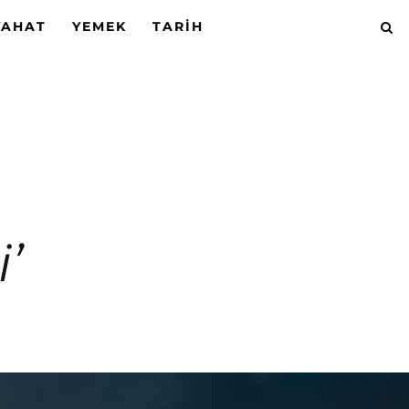
YAHAT
YEMEK
TARIH
’