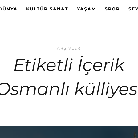
DÜNYA
KÜLTÜR SANAT
YAŞAM
SPOR
SE
ARŞIVLER
Etiketli İçerik
‘Osmanlı külliyesi