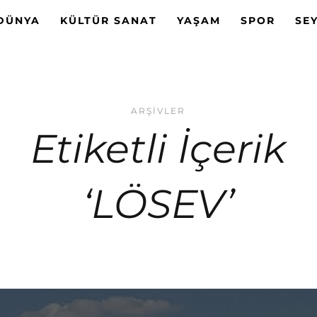
DÜNYA
KÜLTÜR SANAT
YAŞAM
SPOR
SE
ARŞIVLER
Etiketli İçerik
‘LÖSEV’