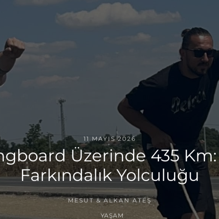
11 MAYIS 2026
ngboard Üzerinde 435 Km: 
Farkındalık Yolculuğu
MESUT & ALKAN ATEŞ
YAŞAM