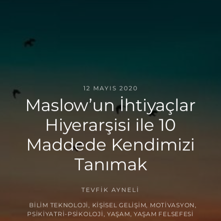
12 MAYIS 2020
Maslow’un İhtiyaçlar
Hiyerarşisi ile 10
Maddede Kendimizi
Tanımak
TEVFIK AYNELI
BILIM TEKNOLOJI
,
KIŞISEL GELIŞIM
,
MOTIVASYON
,
PSIKIYATRI-PSIKOLOJI
,
YAŞAM
,
YAŞAM FELSEFESI