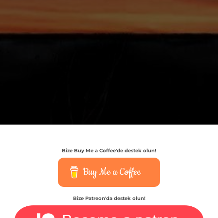
Bize Buy Me a Coffee'de destek olun!
Buy Me a Coffee
Bize Patreon'da destek olun!