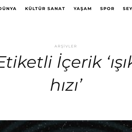
DÜNYA
KÜLTÜR SANAT
YAŞAM
SPOR
SE
ARŞIVLER
Etiketli İçerik ‘ışı
hızı’