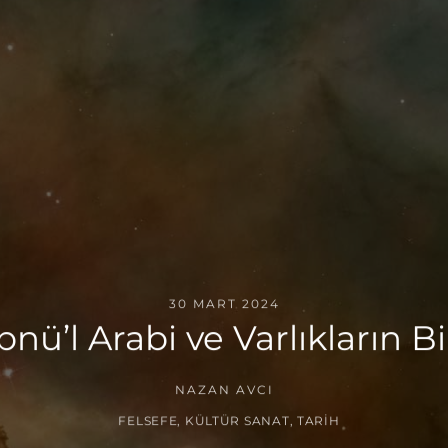
30 MART 2024
nü’l Arabi ve Varlıkların Bir
NAZAN AVCI
FELSEFE
,
KÜLTÜR SANAT
,
TARIH