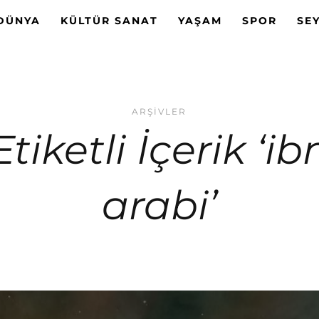
DÜNYA
KÜLTÜR SANAT
YAŞAM
SPOR
SE
ARŞIVLER
Etiketli İçerik ‘ib
arabi’