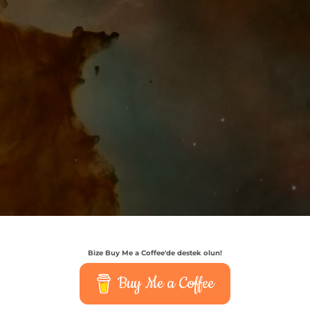
Bize Buy Me a Coffee'de destek olun!
Buy Me a Coffee