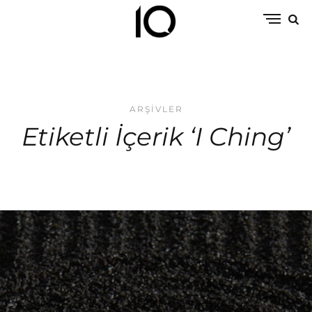
ARŞIVLER
Etiketli İçerik ‘I Ching’