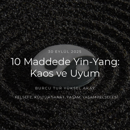
30 EYLÜL 2025
10 Maddede Yin-Yang:
Kaos ve Uyum
BURCU TUR YÜKSEL AKAY
FELSEFE
,
KÜLTÜR SANAT
,
YAŞAM
,
YAŞAM FELSEFESI