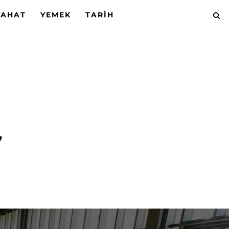
YAHAT
YEMEK
TARIH
’