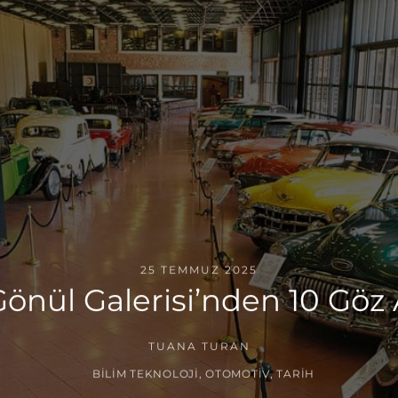
25 TEMMUZ 2025
nül Galerisi’nden 10 Göz 
TUANA TURAN
BILIM TEKNOLOJI
,
OTOMOTIV
,
TARIH