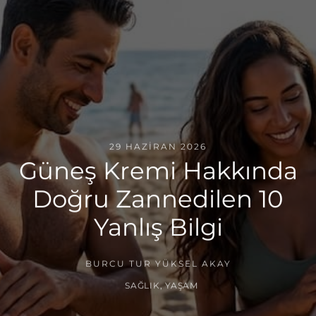
29 HAZIRAN 2026
Güneş Kremi Hakkında
Doğru Zannedilen 10
Yanlış Bilgi
BURCU TUR YÜKSEL AKAY
SAĞLIK
,
YAŞAM