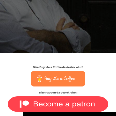
Bize Buy Me a Coffee'de destek olun!
Buy Me a Coffee
Bize Patreon'da destek olun!