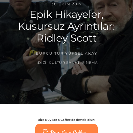
30 EKIM 2017
Epik Hikayeler,
Kusursuz Ayrıntılar:
Ridley Scott
BURCU TUR YÜKSEL AKAY
DIZI
,
KÜLTÜR SANAT
,
SINEMA
Bize Buy Me a Coffee'de destek olun!
Buy Me a Coffee