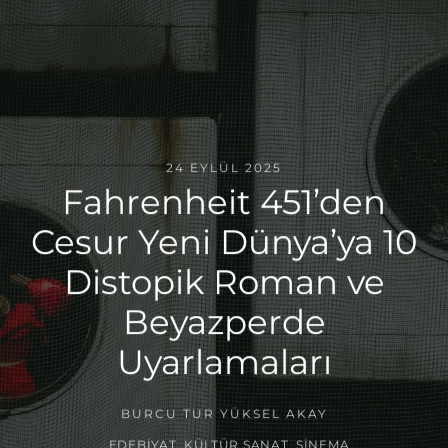
24 EYLÜL 2025
Fahrenheit 451’den
Cesur Yeni Dünya’ya 10
Distopik Roman ve
Beyazperde
Uyarlamaları
BURCU TUR YÜKSEL AKAY
EDEBIYAT
,
KÜLTÜR SANAT
,
SINEMA