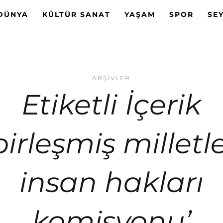
DÜNYA
KÜLTÜR SANAT
YAŞAM
SPOR
SE
ARŞIVLER
Etiketli İçerik
birleşmiş milletl
insan hakları
komisyonu’