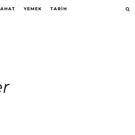
YAHAT
YEMEK
TARIH
er