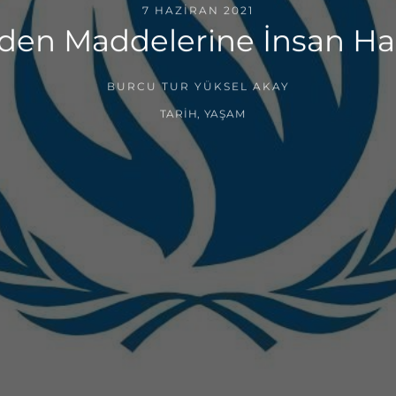
7 HAZIRAN 2021
en Maddelerine İnsan Hakl
BURCU TUR YÜKSEL AKAY
TARIH
,
YAŞAM