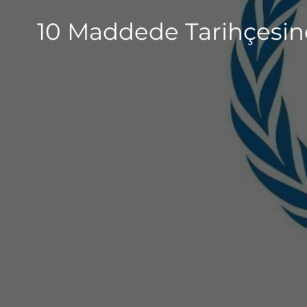
10 Maddede Tarihçesind