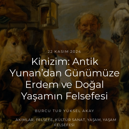
22 KASIM 2024
Kinizim: Antik
Yunan’dan Günümüze
Erdem ve Doğal
Yaşamın Felsefesi
BURCU TUR YÜKSEL AKAY
AKIMLAR
,
FELSEFE
,
KÜLTÜR SANAT
,
YAŞAM
,
YAŞAM
FELSEFESI