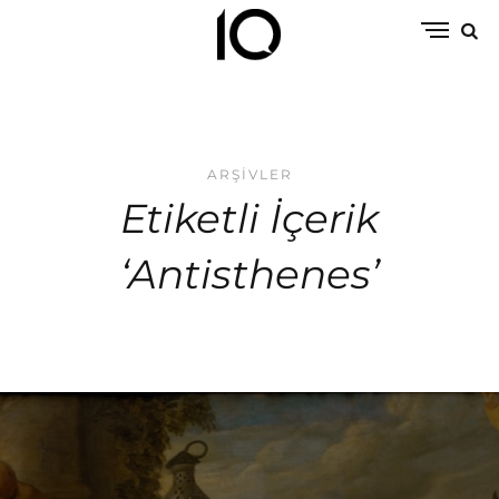
ARŞIVLER
Etiketli İçerik
‘Antisthenes’