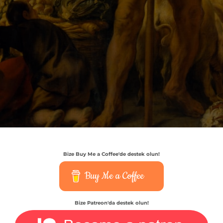
Bize Buy Me a Coffee'de destek olun!
Buy Me a Coffee
Bize Patreon'da destek olun!