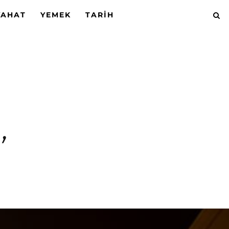
YAHAT
YEMEK
TARIH
’