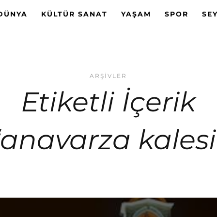
DÜNYA
KÜLTÜR SANAT
YAŞAM
SPOR
SE
ARŞIVLER
Etiketli İçerik
‘anavarza kalesi