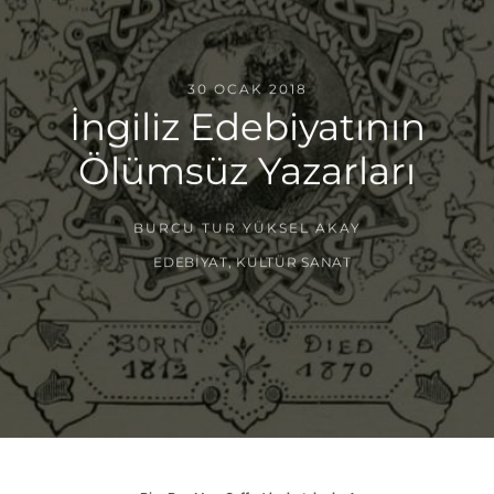
30 OCAK 2018
İngiliz Edebiyatının
Ölümsüz Yazarları
BURCU TUR YÜKSEL AKAY
EDEBIYAT
,
KÜLTÜR SANAT