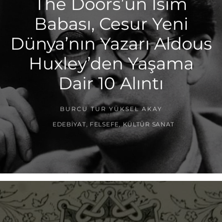
The Doors’un İsim
Babası, Cesur Yeni
Dünya’nın Yazarı Aldous
Huxley’den Yaşama
Dair 10 Alıntı
BURCU TUR YÜKSEL AKAY
EDEBIYAT
,
FELSEFE
,
KÜLTÜR SANAT