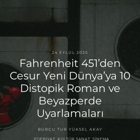
24 EYLÜL 2025
Fahrenheit 451’den
Cesur Yeni Dünya’ya 10
Distopik Roman ve
Beyazperde
Uyarlamaları
BURCU TUR YÜKSEL AKAY
EDEBIYAT
,
KÜLTÜR SANAT
,
SINEMA