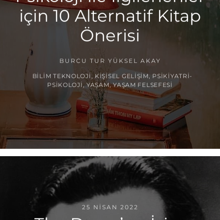
için 10 Alternatif Kitap
Önerisi
BURCU TUR YÜKSEL AKAY
BILIM TEKNOLOJI
,
KIŞISEL GELIŞIM
,
PSIKIYATRI-
PSIKOLOJI
,
YAŞAM
,
YAŞAM FELSEFESI
25 NISAN 2022