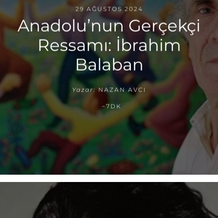
29 AĞUSTOS 2024
Anadolu’nun Gerçekçi
Ressamı: İbrahim
Balaban
Yazar:
NAZAN AVCI
~7DK