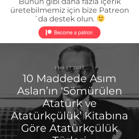
Bunun gibi daha fazla içerik
üretebilmemiz için bize Patreon
´da destek olun.
1 MART 2022
10 Maddede Asım
Aslan’ın ‘Sömürülen
Atatürk ve
Atatürkçülük’ Kitabına
Göre Atatürkçülük