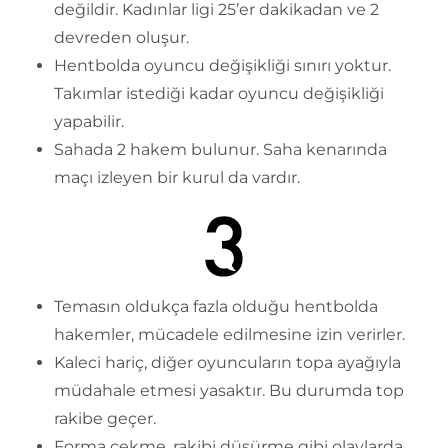
değildir. Kadınlar ligi 25’er dakikadan ve 2
devreden oluşur.
Hentbolda oyuncu değişikliği sınırı yoktur.
Takımlar istediği kadar oyuncu değişikliği
yapabilir.
Sahada 2 hakem bulunur. Saha kenarında
maçı izleyen bir kurul da vardır.
Temasın oldukça fazla olduğu hentbolda
hakemler, mücadele edilmesine izin verirler.
Kaleci hariç, diğer oyuncuların topa ayağıyla
müdahale etmesi yasaktır. Bu durumda top
rakibe geçer.
Forma çekme, rakibi düşürme gibi olaylarda