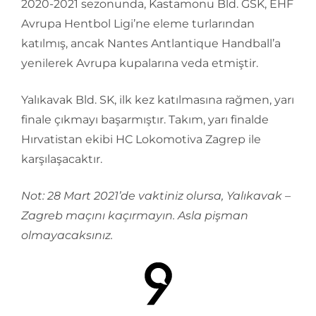
2020-2021 sezonunda, Kastamonu Bld. GSK, EHF
Avrupa Hentbol Ligi’ne eleme turlarından
katılmış, ancak Nantes Antlantique Handball’a
yenilerek Avrupa kupalarına veda etmiştir.
Yalıkavak Bld. SK, ilk kez katılmasına rağmen, yarı
finale çıkmayı başarmıştır. Takım, yarı finalde
Hırvatistan ekibi HC Lokomotiva Zagrep ile
karşılaşacaktır.
Not: 28 Mart 2021’de vaktiniz olursa, Yalıkavak –
Zagreb maçını kaçırmayın. Asla pişman
olmayacaksınız.