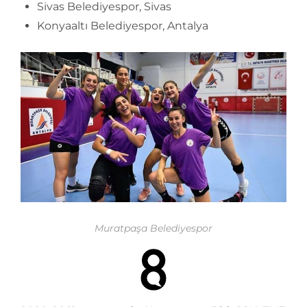
Sivas Belediyespor, Sivas
Konyaaltı Belediyespor, Antalya
Muratpaşa Belediyespor