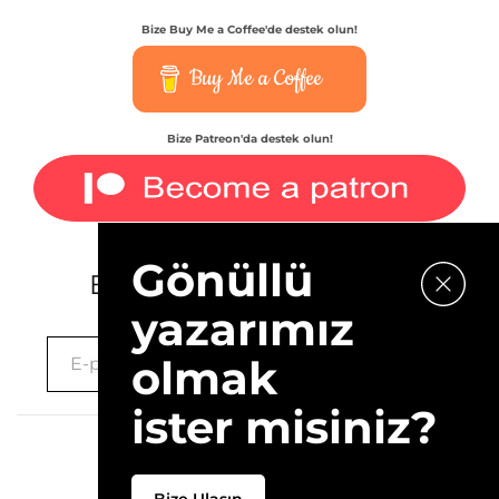
Bize Buy Me a Coffee'de destek olun!
Buy Me a Coffee
Bize Patreon'da destek olun!
Gönüllü
E-bültenimize kaydolun.
yazarımız
olmak
ister misiniz?
2026 © 10Layn