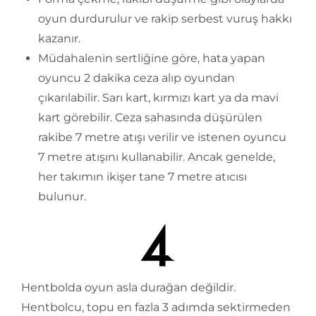
oyun durdurulur ve rakip serbest vuruş hakkı
kazanır.
Müdahalenin sertliğine göre, hata yapan
oyuncu 2 dakika ceza alıp oyundan
çıkarılabilir. Sarı kart, kırmızı kart ya da mavi
kart görebilir. Ceza sahasında düşürülen
rakibe 7 metre atışı verilir ve istenen oyuncu
7 metre atışını kullanabilir. Ancak genelde,
her takımın ikişer tane 7 metre atıcısı
bulunur.
Hentbolda oyun asla durağan değildir.
Hentbolcu, topu en fazla 3 adımda sektirmeden