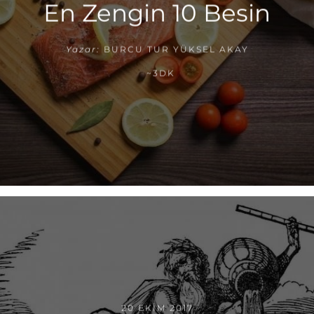
En Zengin 10 Besin
Yazar:
BURCU TUR YÜKSEL AKAY
~3DK
20 EKIM 2017