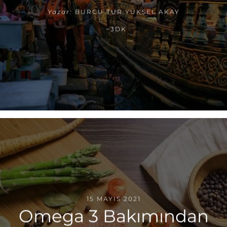
Yazar:
BURCU TUR YÜKSEL AKAY
~3DK
15 MAYIS 2021
Omega 3 Bakımından