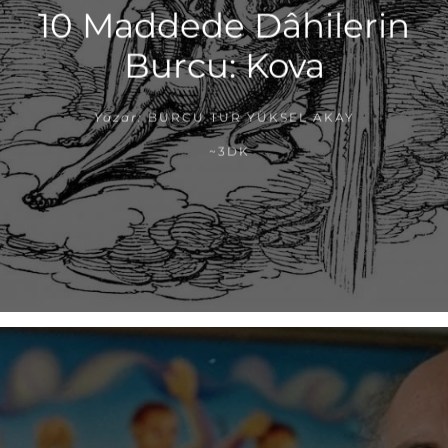
10 Maddede Dâhilerin
Burcu: Kova
Yazar:
BURCU TUR YÜKSEL AKAY
~3DK